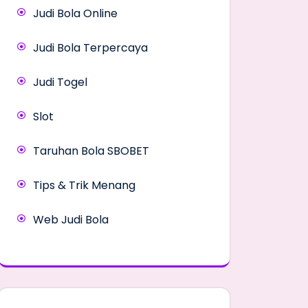
Judi Bola Online
Judi Bola Terpercaya
Judi Togel
Slot
Taruhan Bola SBOBET
Tips & Trik Menang
Web Judi Bola