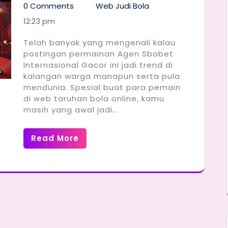
0 Comments
Web Judi Bola
12:23 pm
Telah banyak yang mengenali kalau
postingan permainan Agen Sbobet
Internasional Gacor ini jadi trend di
kalangan warga manapun serta pula
mendunia. Spesial buat para pemain
di web taruhan bola online, kamu
masih yang awal jadi…
Read More