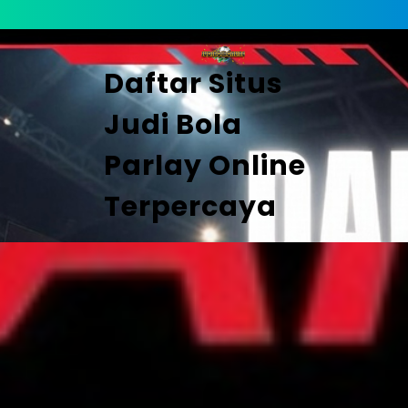
Skip
to
content
Daftar Situs
Judi Bola
Parlay Online
Terpercaya