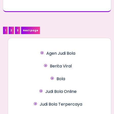
Paginasi
Page
Page
Page
1
2
3
Next page
pos
Agen Judi Bola
Berita Viral
Bola
Judi Bola Online
Judi Bola Terpercaya