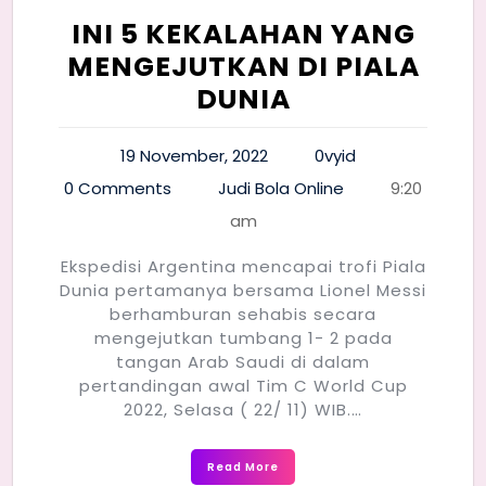
INI 5 KEKALAHAN YANG
MENGEJUTKAN DI PIALA
DUNIA
19 November, 2022
0vyid
0 Comments
Judi Bola Online
9:20
am
Ekspedisi Argentina mencapai trofi Piala
Dunia pertamanya bersama Lionel Messi
berhamburan sehabis secara
mengejutkan tumbang 1- 2 pada
tangan Arab Saudi di dalam
pertandingan awal Tim C World Cup
2022, Selasa ( 22/ 11) WIB.…
Read More