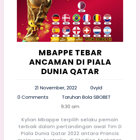
MBAPPE TEBAR
ANCAMAN DI PIALA
DUNIA QATAR
21 November, 2022
0vyid
0 Comments
Taruhan Bola SBOBET
9:30 am
Kylian Mbappe terpilih selaku pemain
terbaik dalam pertandingan awal Tim D
Piala Dunia Qatar 2022 antara Prancis