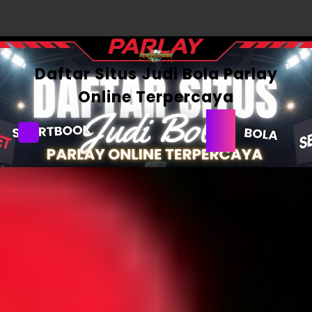
Skip
to
content
Daftar Situs Judi Bola Parlay
Online Terpercaya
Open
Button