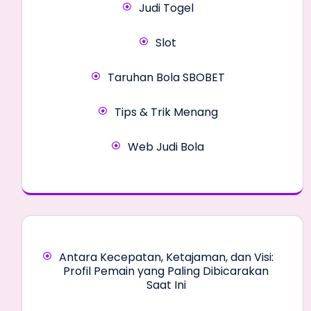
Judi Togel
Slot
Taruhan Bola SBOBET
Tips & Trik Menang
Web Judi Bola
Antara Kecepatan, Ketajaman, dan Visi:
Profil Pemain yang Paling Dibicarakan
Saat Ini