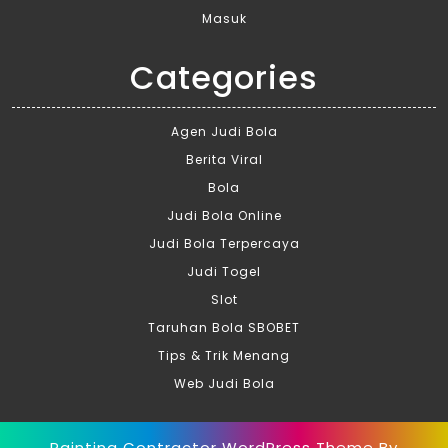
Masuk
Categories
Agen Judi Bola
Berita Viral
Bola
Judi Bola Online
Judi Bola Terpercaya
Judi Togel
Slot
Taruhan Bola SBOBET
Tips & Trik Menang
Web Judi Bola
Painting Contractor WordPress Theme
By