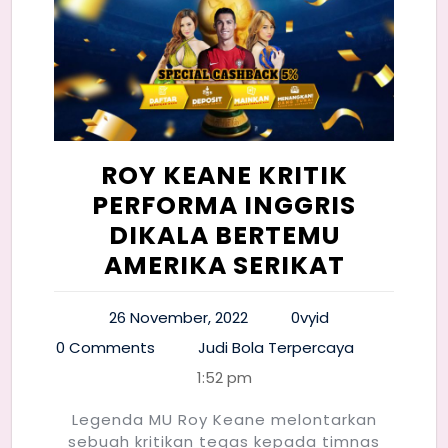
ROY KEANE KRITIK
PERFORMA INGGRIS
DIKALA BERTEMU
AMERIKA SERIKAT
26 November, 2022
0vyid
0 Comments
Judi Bola Terpercaya
1:52 pm
Legenda MU Roy Keane melontarkan
sebuah kritikan tegas kepada timnas