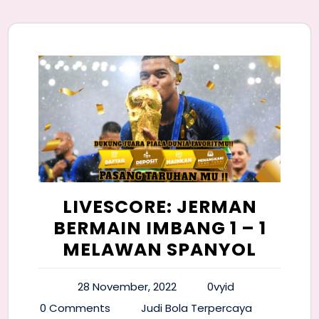
LIVESCORE: JERMAN
BERMAIN IMBANG 1 – 1
MELAWAN SPANYOL
28 November, 2022
0vyid
0 Comments
Judi Bola Terpercaya