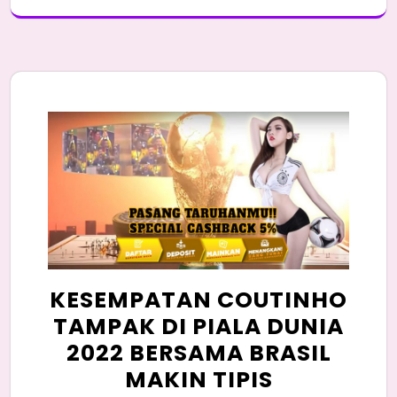
KESEMPATAN COUTINHO
TAMPAK DI PIALA DUNIA
2022 BERSAMA BRASIL
MAKIN TIPIS