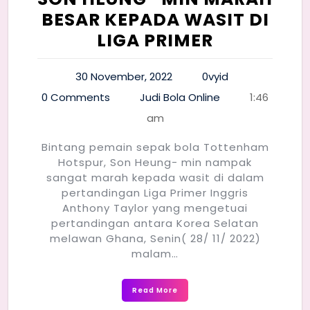
BESAR KEPADA WASIT DI
LIGA PRIMER
30 November, 2022
0vyid
0 Comments
Judi Bola Online
1:46
am
Bintang pemain sepak bola Tottenham
Hotspur, Son Heung- min nampak
sangat marah kepada wasit di dalam
pertandingan Liga Primer Inggris
Anthony Taylor yang mengetuai
pertandingan antara Korea Selatan
melawan Ghana, Senin( 28/ 11/ 2022)
malam…
Read More