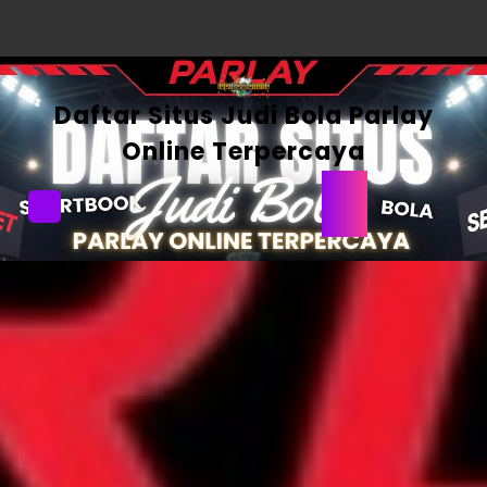
Skip
to
content
Daftar Situs Judi Bola Parlay
Online Terpercaya
Open
Button