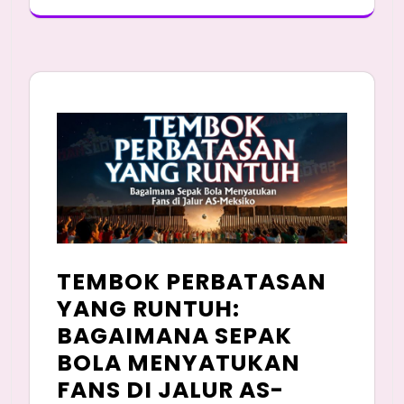
TEMBOK PERBATASAN
YANG RUNTUH:
BAGAIMANA SEPAK
BOLA MENYATUKAN
FANS DI JALUR AS-