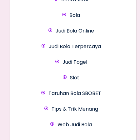
Bola
Judi Bola Online
Judi Bola Terpercaya
Judi Togel
Slot
Taruhan Bola SBOBET
Tips & Trik Menang
Web Judi Bola