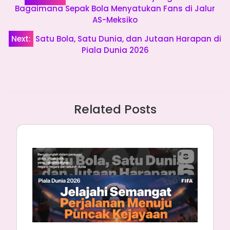
pos
Bagaimana Sepak Bola Menyatukan Fans di Jalur
AS-Meksiko
Next:
Satu Bola, Satu Dunia, dan Jutaan Harapan di
Piala Dunia 2026
Related Posts