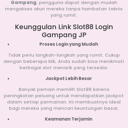
Gampang
, pengguna dapat dengan mudah
mengakses akun mereka tanpa hambatan teknis
yang rumit.
Keunggulan Link Slot88 Login
Gampang JP
Proses Login yang Mudah
Tidak perlu langkah-langkah yang rumit. Cukup
dengan beberapa klik, Anda sudah bisa menikmati
berbagai slot menarik yang tersedia.
Jackpot Lebih Besar
Banyak pemain memilih Slot88 karena
peningkatan peluang untuk mendapatkan jackpot
dalam setiap permainan. Ini membuatnya ideal
bagi mereka yang mencari keuntungan besar.
Keamanan Terjamin