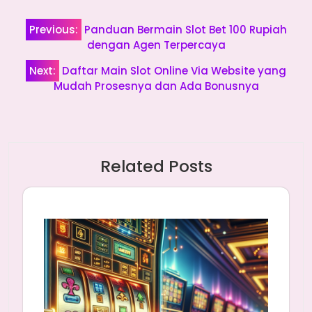
Navigasi
Previous:
Panduan Bermain Slot Bet 100 Rupiah
pos
dengan Agen Terpercaya
Next:
Daftar Main Slot Online Via Website yang
Mudah Prosesnya dan Ada Bonusnya
Related Posts