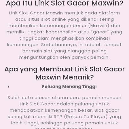
Apa Itu Link Slot Gacor Maxwin?
Link Slot Gacor Maxwin merujuk pada platform
atau situs slot online yang dikenal sering
memberikan kemenangan besar (Maxwin) dan
memiliki tingkat keberhasilan atau “gacor” yang
tinggi dalam menghasilkan kombinasi
kemenangan. Sederhananya, ini adalah tempat
bermain slot yang dianggap paling
menguntungkan oleh banyak pemain.
Apa yang Membuat Link Slot Gacor
Maxwin Menarik?
Peluang Menang Tinggi
Salah satu alasan utama para pemain mencari
Link Slot Gacor adalah peluang untuk
mendapatkan kemenangan besar. Slot gacor
sering kali memiliki RTP (Return To Player) yang
lebih tinggi, sehingga peluang pemain untuk