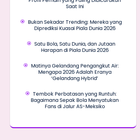
Profil Pemain yang Paling Dibicarakan
Saat Ini
Bukan Sekadar Trending: Mereka yang
Diprediksi Kuasai Piala Dunia 2026
Satu Bola, Satu Dunia, dan Jutaan
Harapan di Piala Dunia 2026
Matinya Gelandang Pengangkut Air:
Mengapa 2026 Adalah Eranya
‘Gelandang Hybrid’
Tembok Perbatasan yang Runtuh:
Bagaimana Sepak Bola Menyatukan
Fans di Jalur AS-Meksiko