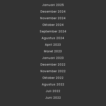
Januari 2025
Desember 2024
November 2024
Oktober 2024
September 2024
Agustus 2024
April 2023
Maret 2023
Januari 2023
Desember 2022
November 2022
Oktober 2022
Agustus 2022
Juli 2022
Juni 2022