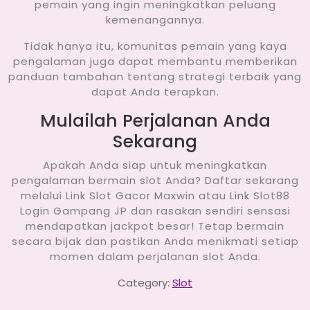
pemain yang ingin meningkatkan peluang
kemenangannya.
Tidak hanya itu, komunitas pemain yang kaya
pengalaman juga dapat membantu memberikan
panduan tambahan tentang strategi terbaik yang
dapat Anda terapkan.
Mulailah Perjalanan Anda
Sekarang
Apakah Anda siap untuk meningkatkan
pengalaman bermain slot Anda? Daftar sekarang
melalui Link Slot Gacor Maxwin atau Link Slot88
Login Gampang JP dan rasakan sendiri sensasi
mendapatkan jackpot besar! Tetap bermain
secara bijak dan pastikan Anda menikmati setiap
momen dalam perjalanan slot Anda.
Category:
Slot