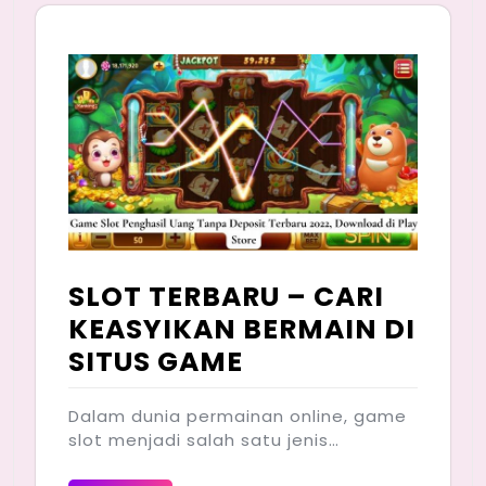
SLOT TERBARU – CARI
KEASYIKAN BERMAIN DI
SITUS GAME
Dalam dunia permainan online, game
slot menjadi salah satu jenis…