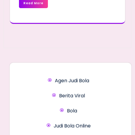
Read More
Agen Judi Bola
Berita Viral
Bola
Judi Bola Online