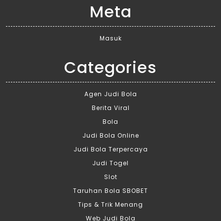
Meta
Masuk
Categories
Agen Judi Bola
Berita Viral
Bola
Judi Bola Online
Judi Bola Terpercaya
Judi Togel
Slot
Taruhan Bola SBOBET
Tips & Trik Menang
Web Judi Bola