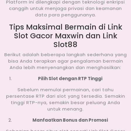
Platform ini dilengkapi dengan teknologi enkripsi
canggih untuk menjaga privasi dan keamanan
data para penggunanya.
Tips Maksimal Bermain di Link
Slot Gacor Maxwin dan Link
Slot88
Berikut adalah beberapa langkah sederhana yang
bisa Anda terapkan agar pengalaman bermain
Anda lebih menyenangkan dan menghasilkan:
Pilih Slot dengan RTP Tinggi
Sebelum memulai permainan, cari tahu
persentase RTP dari slot yang tersedia. Semakin
tinggi RTP-nya, semakin besar peluang Anda
untuk menang.
Manfaatkan Bonus dan Promosi