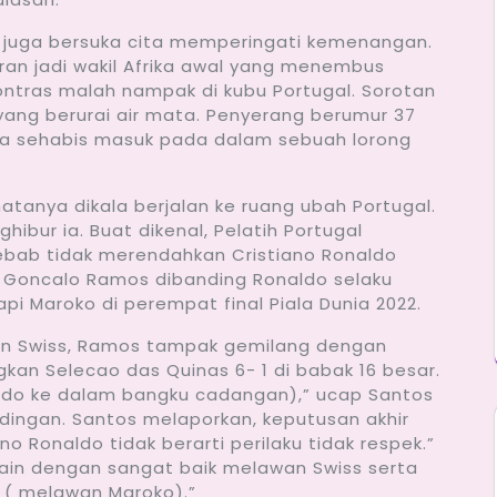
ko juga bersuka cita memperingati kemenangan.
aran jadi wakil Afrika awal yang menembus
ontras malah nampak di kubu Portugal. Sorotan
yang berurai air mata. Penyerang berumur 37
a sehabis masuk pada dalam sebuah lorong
tanya dikala berjalan ke ruang ubah Portugal.
ibur ia. Buat dikenal, Pelatih Portugal
ebab tidak merendahkan Cristiano Ronaldo
h Goncalo Ramos dibanding Ronaldo selaku
i Maroko di perempat final Piala Dunia 2022.
wan Swiss, Ramos tampak gemilang dengan
n Selecao das Quinas 6- 1 di babak 16 besar.
aldo ke dalam bangku cadangan),” ucap Santos
andingan. Santos melaporkan, keputusan akhir
Ronaldo tidak berarti perilaku tidak respek.”
in dengan sangat baik melawan Swiss serta
 ( melawan Maroko).”