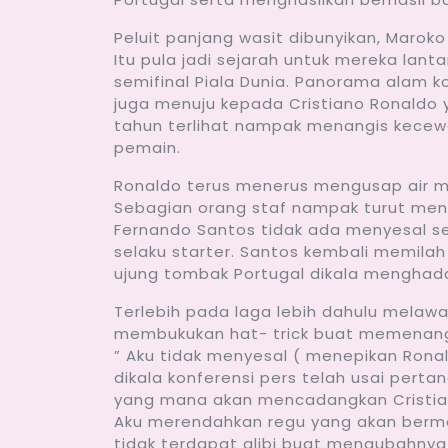
Peluit panjang wasit dibunyikan, Maro
Itu pula jadi sejarah untuk mereka lant
semifinal Piala Dunia. Panorama alam k
juga menuju kepada Cristiano Ronaldo 
tahun terlihat nampak menangis kecew
pemain.
Ronaldo terus menerus mengusap air ma
Sebagian orang staf nampak turut mengh
Fernando Santos tidak ada menyesal s
selaku starter. Santos kembali memila
ujung tombak Portugal dikala menghadap
Terlebih pada laga lebih dahulu mela
membukukan hat- trick buat memenangka
” Aku tidak menyesal ( menepikan Ron
dikala konferensi pers telah usai pert
yang mana akan mencadangkan Cristiano 
Aku merendahkan regu yang akan berma
tidak terdapat alibi buat mengubahnya