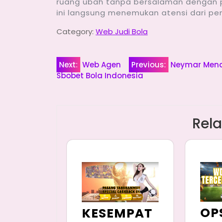
ruang ubah tanpa bersalaman dengan pe
ini langsung menemukan atensi dari 
Category:
Web Judi Bola
Navigasi
Next:
Web Agen
Previous:
Neymar Menan
Sbobet Bola Indonesia
pos
Rela
OP
KESEMPAT