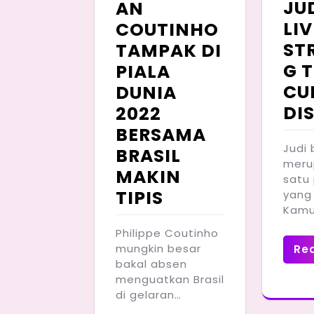
JU
AN
LIV
COUTINHO
ST
TAMPAK DI
G 
PIALA
CU
DUNIA
DIS
2022
BERSAMA
Judi 
BRASIL
meru
MAKIN
satu
TIPIS
yang
Kam
Philippe Coutinho
mungkin besar
Re
bakal absen
menguatkan Brasil
di gelaran…