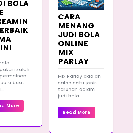
DI BOLA
E
CARA
REAMIN
MENANG
TERBAIK
JUDI BOLA
MA
ONLINE
INI
MIX
PARLAY
bola
pakan salah
 permainan
Mix Parlay adalah
 seru buat
salah satu jenis
u…
taruhan dalam
judi bola…
ad More
Read More