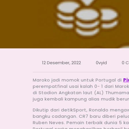
12 Desember, 2022
0vyid
0 
Maroko jadi momok untuk Portugal di
Pi
perempatfinal usai kalah 0- 1 dari Mar
di Stadion Angkatan laut (AL) Thumama, 
juga kembali kampung alias mudik berur
Dikutip dari detikSport, Ronaldo meng
bangku cadangan. CR7 baru diberi pelu
Ruben Neves. Pemain terbaik dunia 5 ka
Portugal serta menghasilkan berhasil b