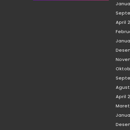
Janua
Sept
April 
Febru
Janua
Dese
Nove
Oktob
Sept
Agust
April 
Maret
Janua
Dese