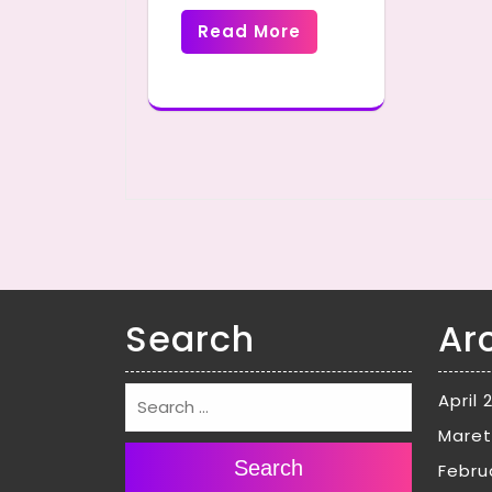
Read More
Search
Ar
April 
Maret
Search
Febru