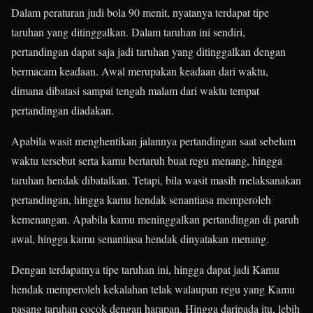
Dalam peraturan judi bola 90 menit, nyatanya terdapat tipe
taruhan yang ditinggalkan. Dalam taruhan ini sendiri,
pertandingan dapat saja jadi taruhan yang ditinggalkan dengan
bermacam keadaan. Awal merupakan keadaan dari waktu,
dimana dibatasi sampai tengah malam dari waktu tempat
pertandingan diadakan.
Apabila wasit menghentikan jalannya pertandingan saat sebelum
waktu tersebut serta kamu bertaruh buat regu menang, hingga
taruhan hendak dibatalkan. Tetapi, bila wasit masih melaksanakan
pertandingan, hingga kamu hendak senantiasa memperoleh
kemenangan. Apabila kamu meninggalkan pertandingan di paruh
awal, hingga kamu senantiasa hendak dinyatakan menang.
Dengan terdapatnya tipe taruhan ini, hingga dapat jadi Kamu
hendak memperoleh kekalahan telak walaupun regu yang Kamu
pasang taruhan cocok dengan harapan. Hingga daripada itu, lebih