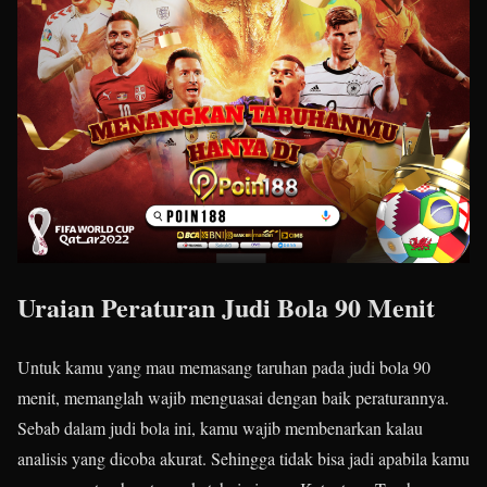
Uraian Peraturan Judi Bola 90 Menit
Untuk kamu yang mau memasang taruhan pada judi bola 90
menit, memanglah wajib menguasai dengan baik peraturannya.
Sebab dalam judi bola ini, kamu wajib membenarkan kalau
analisis yang dicoba akurat. Sehingga tidak bisa jadi apabila kamu